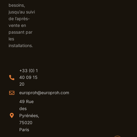
besoins,
MINIBARS
jusqu’au suivi
de l’après-
vente en
ACCESSOIRES
passant par
les
GAMME SMEG
installations.
+33 (0) 1
40 09 15
20
europroh@europroh.com
49 Rue
des
Pyrénées,
75020
Paris