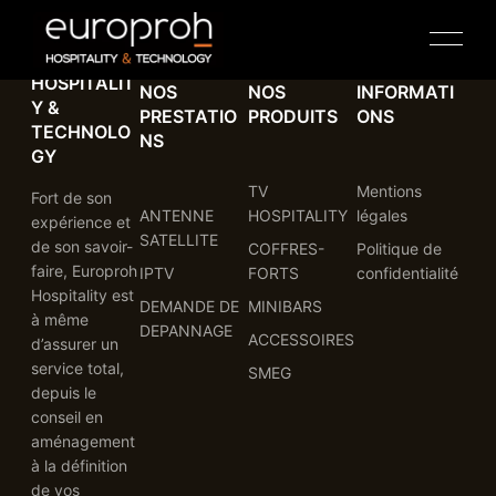
EUROPROH |
HOSPITALIT
NOS
NOS
INFORMATI
Y &
PRESTATIO
PRODUITS
ONS
TECHNOLO
NS
GY
TV
Mentions
Fort de son
ANTENNE
HOSPITALITY
légales
expérience et
SATELLITE
de son savoir-
COFFRES-
Politique de
TV HOSPITALITY
faire, Europroh
IPTV
FORTS
confidentialité
Hospitality est
DEMANDE DE
MINIBARS
à même
ANTENNE COAXIALE
DEPANNAGE
ACCESSOIRES
d’assurer un
service total,
SMEG
depuis le
IPTV
conseil en
aménagement
COFFRES-FORTS
à la définition
de vos