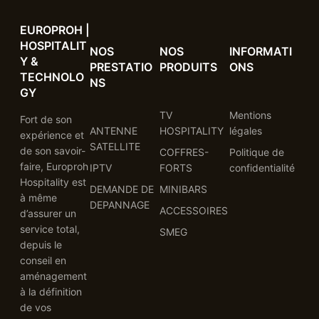
EUROPROH |
HOSPITALIT
NOS
NOS
INFORMATI
Y &
PRESTATIO
PRODUITS
ONS
TECHNOLO
NS
GY
TV
Mentions
Fort de son
ANTENNE
HOSPITALITY
légales
expérience et
SATELLITE
de son savoir-
COFFRES-
Politique de
faire, Europroh
IPTV
FORTS
confidentialité
Hospitality est
DEMANDE DE
MINIBARS
à même
DEPANNAGE
ACCESSOIRES
d’assurer un
service total,
SMEG
depuis le
conseil en
aménagement
à la définition
de vos